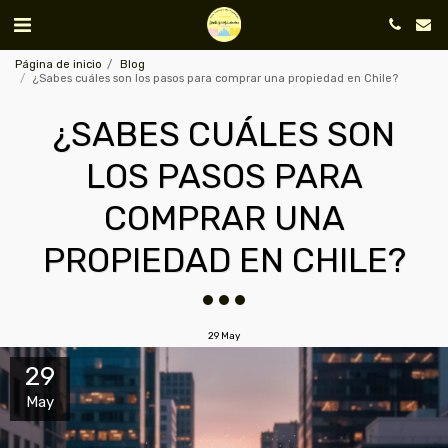
Página de inicio
Blog
¿Sabes cuáles son los pasos para comprar una propiedad en Chile?
¿SABES CUÁLES SON
LOS PASOS PARA
COMPRAR UNA
PROPIEDAD EN CHILE?
29
May
29
May