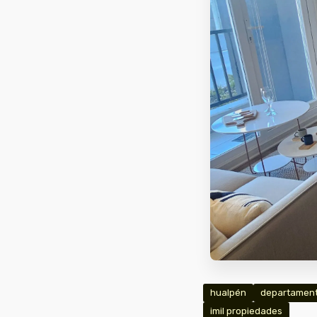
hualpén
departamen
imil propiedades