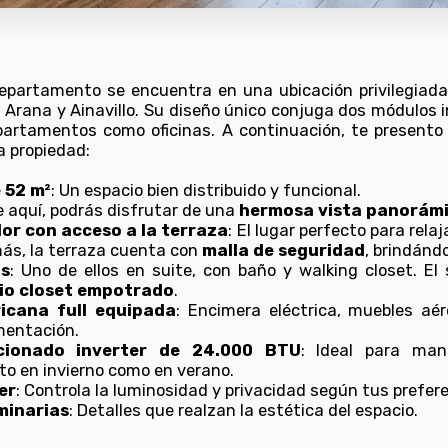
partamento se encuentra en una ubicación privilegiada,
s Arana y Ainavillo. Su diseño único conjuga dos módulos
artamentos como oficinas. A continuación, te presento 
 propiedad:
 52 m²
: Un espacio bien distribuido y funcional.
e aquí, podrás disfrutar de una
hermosa vista panorámi
or con acceso a la terraza
: El lugar perfecto para rela
ás, la terraza cuenta con
malla de seguridad
, brindánd
os
: Uno de ellos en suite, con baño y walking closet. El
io closet empotrado
.
icana full equipada
: Encimera eléctrica, muebles aé
mentación.
cionado inverter de 24.000 BTU
: Ideal para man
to en invierno como en verano.
er
: Controla la luminosidad y privacidad según tus prefer
minarias
: Detalles que realzan la estética del espacio.