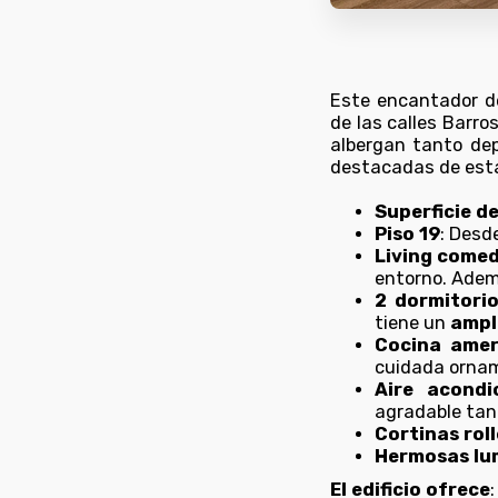
Este encantador de
de las calles Barro
albergan tanto dep
destacadas de esta
Superficie de
Piso 19
: Desd
Living comed
entorno. Adem
2 dormitori
tiene un
ampl
Cocina amer
cuidada orna
Aire acondi
agradable tan
Cortinas roll
Hermosas lu
El edificio ofrece
: