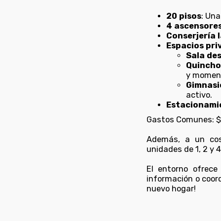
20 pisos
: Un
4 ascensore
Conserjería 
Espacios pri
Sala de
Quincho
y moment
Gimnasi
activo.
Estacionami
Gastos Comunes: $9
Además, a un cos
unidades de 1, 2 y 
El entorno ofrec
información o coor
nuevo hogar!