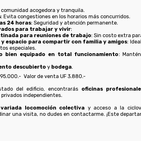
a comunidad acogedora y tranquila.
s
: Evita congestiones en los horarios más concurridos.
las 24 horas
: Seguridad y atención permanente.
vados para trabajar y vivir
:
stinada para reuniones de trabajo
: Sin costo extra par
 y espacio para compartir con familia y amigos
: Ide
os especiales.
o bien equipado en total funcionamiento
: Mantén
ento descubierto
y
bodega
.
5.000.- Valor de venta UF 3.880.-
tado del edificio, encontrarás
oficinas profesionale
4 privados independientes.
e
variada locomoción colectiva
y acceso a la ciclov
dinar una visita, no dudes en contactarme. ¡Este departa