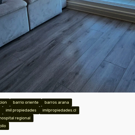
cion
barrio oriente
barros arana
imil propiedades
imilpropiedades.cl
hospital regional
ollo